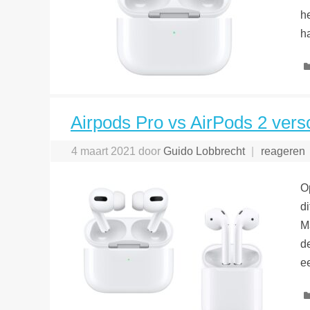
h
h
Airpods Pro vs AirPods 2 versc
4 maart 2021
door
Guido Lobbrecht
reageren
O
d
M
d
e