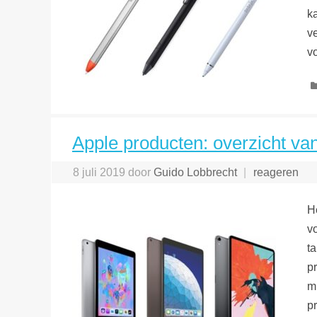
ka
v
v
Apple producten: overzicht van
8 juli 2019
door
Guido Lobbrecht
reageren
H
v
t
p
m
p