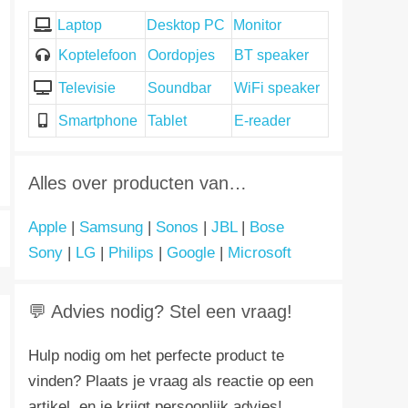
Laptop
Desktop PC
Monitor
Koptelefoon
Oordopjes
BT speaker
Televisie
Soundbar
WiFi speaker
Smartphone
Tablet
E-reader
Alles over producten van…
Apple
|
Samsung
|
Sonos
|
JBL
|
Bose
Sony
|
LG
|
Philips
|
Google
|
Microsoft
💬 Advies nodig? Stel een vraag!
Hulp nodig om het perfecte product te
vinden? Plaats je vraag als reactie op een
artikel, en je krijgt persoonlijk advies!