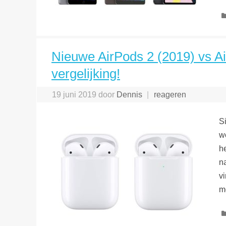
Nieuwe AirPods 2 (2019) vs A
vergelijking!
19 juni 2019
door
Dennis
reageren
S
w
he
n
v
m