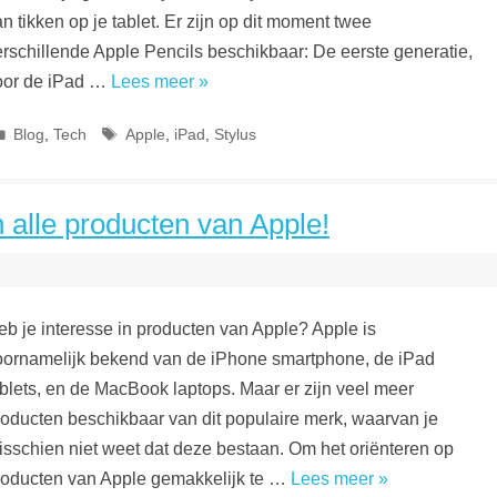
n tikken op je tablet. Er zijn op dit moment twee
erschillende Apple Pencils beschikbaar: De eerste generatie,
oor de iPad …
Lees meer »
Categorieën
Tags
Blog
,
Tech
Apple
,
iPad
,
Stylus
 alle producten van Apple!
eb je interesse in producten van Apple? Apple is
oornamelijk bekend van de iPhone smartphone, de iPad
ablets, en de MacBook laptops. Maar er zijn veel meer
roducten beschikbaar van dit populaire merk, waarvan je
isschien niet weet dat deze bestaan. Om het oriënteren op
roducten van Apple gemakkelijk te …
Lees meer »