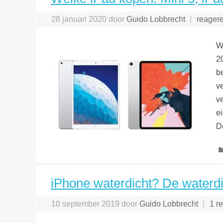
28 januari 2020
door
Guido Lobbrecht
reager
W
2
b
v
v
e
D
iPhone waterdicht? De waterd
10 september 2019
door
Guido Lobbrecht
1 re