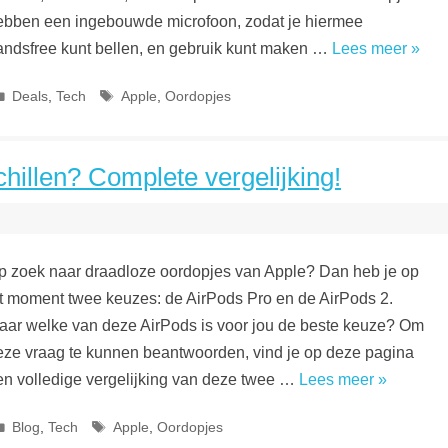
ebben een ingebouwde microfoon, zodat je hiermee
andsfree kunt bellen, en gebruik kunt maken …
Lees meer »
Categorieën
Tags
Deals
,
Tech
Apple
,
Oordopjes
hillen? Complete vergelijking!
p zoek naar draadloze oordopjes van Apple? Dan heb je op
it moment twee keuzes: de AirPods Pro en de AirPods 2.
aar welke van deze AirPods is voor jou de beste keuze? Om
eze vraag te kunnen beantwoorden, vind je op deze pagina
en volledige vergelijking van deze twee …
Lees meer »
Categorieën
Tags
Blog
,
Tech
Apple
,
Oordopjes