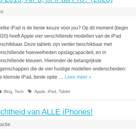
en
elke iPad is de beste keuze voor jou? Op dit moment (begin
020) heeft Apple vier verschillende modellen van de iPad
eschikbaar. Deze tablets zijn verder beschikbaar met
erschillende hoeveelheden opslagcapaciteit, en in
erschillende kleuren. Hieronder de belangrijkste
igenschappen die de vier huidige modellen onderscheiden:
e kleinste iPad, beste optie …
Lees meer »
Categorieën
Tags
Blog
,
Tech
Apple
,
iPad
,
Tablet
ichtheid van ALLE iPhones!
actie