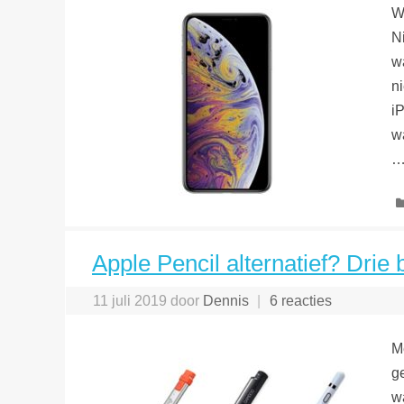
W
N
w
n
i
w
Apple Pencil alternatief? Drie
11 juli 2019
door
Dennis
6 reacties
M
g
w