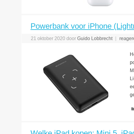
Powerbank voor iPhone (Light
21 oktober 2020
door
Guido Lobbrecht
reager
H
p
M
L
e
g
Welke iPad kopen: Mini 5, iPad