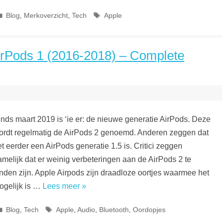
Categorieën
Tags
Blog
,
Merkoverzicht
,
Tech
Apple
irPods 1 (2016-2018) – Complete
inds maart 2019 is ‘ie er: de nieuwe generatie AirPods. Deze
ordt regelmatig de AirPods 2 genoemd. Anderen zeggen dat
t eerder een AirPods generatie 1.5 is. Critici zeggen
amelijk dat er weinig verbeteringen aan de AirPods 2 te
inden zijn. Apple Airpods zijn draadloze oortjes waarmee het
ogelijk is …
Lees meer »
Categorieën
Tags
Blog
,
Tech
Apple
,
Audio
,
Bluetooth
,
Oordopjes