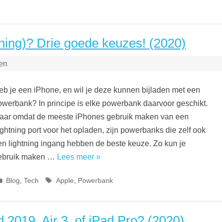
ning)? Drie goede keuzes! (2020)
en
eb je een iPhone, en wil je deze kunnen bijladen met een
owerbank? In principe is elke powerbank daarvoor geschikt.
aar omdat de meeste iPhones gebruik maken van een
ightning port voor het opladen, zijn powerbanks die zelf ook
en lightning ingang hebben de beste keuze. Zo kun je
ebruik maken …
Lees meer »
Categorieën
Tags
Blog
,
Tech
Apple
,
Powerbank
 2019, Air 3, of iPad Pro? (2020)