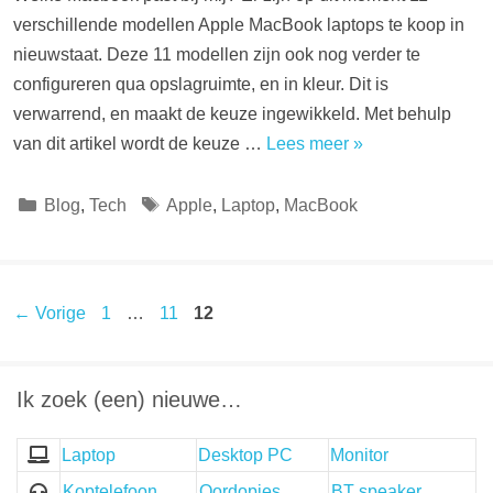
verschillende modellen Apple MacBook laptops te koop in
nieuwstaat. Deze 11 modellen zijn ook nog verder te
configureren qua opslagruimte, en in kleur. Dit is
verwarrend, en maakt de keuze ingewikkeld. Met behulp
van dit artikel wordt de keuze …
Lees meer »
Categorieën
Tags
Blog
,
Tech
Apple
,
Laptop
,
MacBook
Pagina
Pagina
Pagina
←
Vorige
1
…
11
12
Ik zoek (een) nieuwe…
Laptop
Desktop PC
Monitor
Koptelefoon
Oordopjes
BT speaker