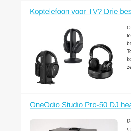
Koptelefoon voor TV? Drie bes
O
t
b
T
k
z
OneOdio Studio Pro-50 DJ hea
D
e