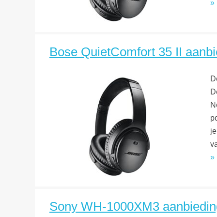
»
Bose QuietComfort 35 II aanbie
D
D
N
p
j
v
»
Sony WH-1000XM3 aanbieding? 