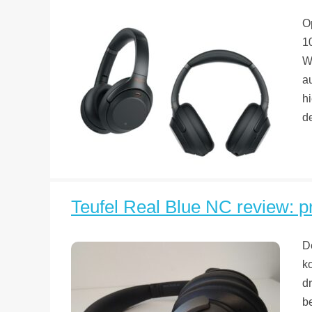
O
1
W
a
h
d
Teufel Real Blue NC review: pr
D
k
d
b