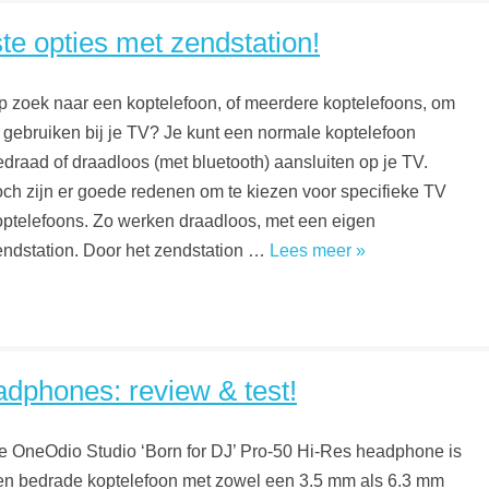
te opties met zendstation!
p zoek naar een koptelefoon, of meerdere koptelefoons, om
e gebruiken bij je TV? Je kunt een normale koptelefoon
edraad of draadloos (met bluetooth) aansluiten op je TV.
och zijn er goede redenen om te kiezen voor specifieke TV
optelefoons. Zo werken draadloos, met een eigen
endstation. Door het zendstation …
Lees meer »
dphones: review & test!
e OneOdio Studio ‘Born for DJ’ Pro-50 Hi-Res headphone is
en bedrade koptelefoon met zowel een 3.5 mm als 6.3 mm