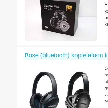
A
k
b
k
Bose (bluetooth) koptelefoon k
O
no
al
g
v
a