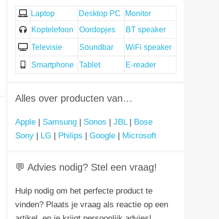
Laptop
Desktop PC
Monitor
Koptelefoon
Oordopjes
BT speaker
Televisie
Soundbar
WiFi speaker
Smartphone
Tablet
E-reader
Alles over producten van…
Apple
|
Samsung
|
Sonos
|
JBL
|
Bose
Sony
|
LG
|
Philips
|
Google
|
Microsoft
💬 Advies nodig? Stel een vraag!
Hulp nodig om het perfecte product te
vinden? Plaats je vraag als reactie op een
artikel, en je krijgt persoonlijk advies!