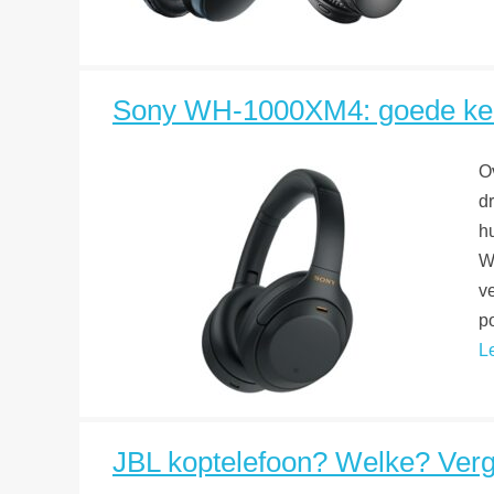
Sony WH-1000XM4: goede keuz
O
d
h
W
v
p
L
JBL koptelefoon? Welke? Vergel