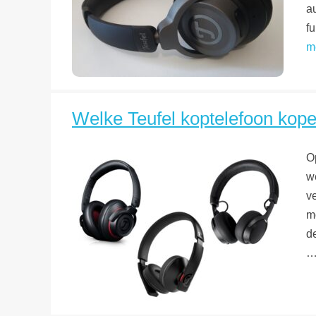
a
f
m
Welke Teufel koptelefoon kopen
O
we
ve
m
de