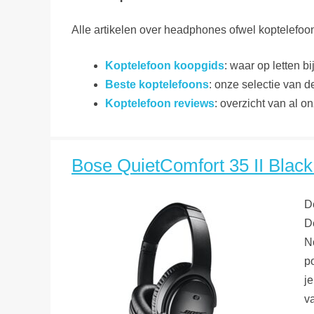
Alle artikelen over headphones ofwel koptelefoon
Koptelefoon koopgids
: waar op letten 
Beste koptelefoons
: onze selectie van d
Koptelefoon reviews
: overzicht van al o
Bose QuietComfort 35 II Black 
D
D
N
p
j
v