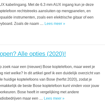
UX kabelingang. Met de 6.3 mm AUX ingang kun je deze
optelefoon rechtstreeks aansluiten op mengpanelen, en
epaalde instrumenten, zoals een elektrische gitaar of een
eyboard. Zoals de naam …
Lees meer »
open? Alle opties (2020)!
p zoek naar een (nieuwe) Bose koptelefoon, maar weet je
g niet welke? In dit artikel geef ik een duidelijk overzicht van
le huidige koptelefoons van Bose (herfst 2020), zodat je
emakkelijk de beste Bose koptelefoon kunt vinden voor jouw
oorkeuren. Bose heeft in vergelijking met andere
udiobedrijven maar een …
Lees meer »