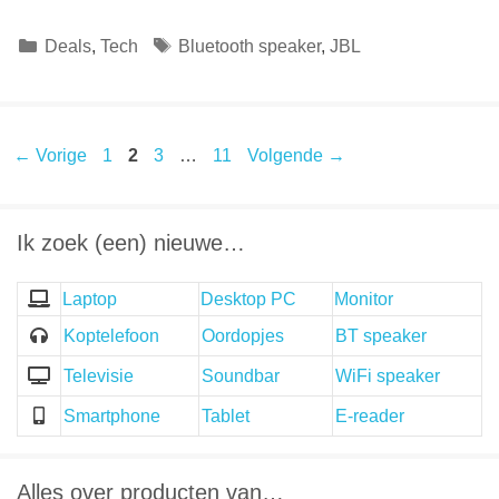
Categorieën
Tags
Deals
,
Tech
Bluetooth speaker
,
JBL
Pagina
Pagina
Pagina
Pagina
←
Vorige
1
2
3
…
11
Volgende
→
Ik zoek (een) nieuwe…
Laptop
Desktop PC
Monitor
Koptelefoon
Oordopjes
BT speaker
Televisie
Soundbar
WiFi speaker
Smartphone
Tablet
E-reader
Alles over producten van…