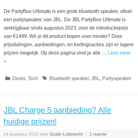
De PartyBox Ultimate is een grote bluetooth speaker, ofwel
een partyspeaker, van JBL. De JBL PartyBox Ultimate is
verkrijgbaar sinds augustus 2023, voor de introductieprijs
van €1499. Wil je dit product kopen voor minder? Door
prijsdalingen, aanbiedingen, en kortingsacties zijn er lagere
prijzen mogelijk. Op deze pagina vind je alle …
Lees meer
»
Categorieën
Tags
Deals
,
Tech
Bluetooth speaker
,
JBL
,
Partyspeaker
JBL Charge 5 aanbieding? Alle
huidige prijzen!
14 augustus 2023
door
Guido Lobbrecht
1 reactie