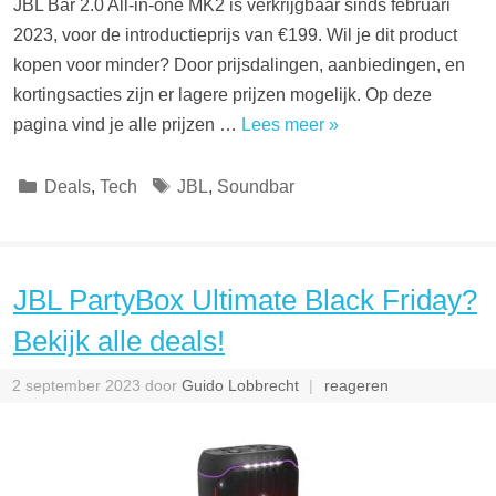
JBL Bar 2.0 All-in-one MK2 is verkrijgbaar sinds februari
2023, voor de introductieprijs van €199. Wil je dit product
kopen voor minder? Door prijsdalingen, aanbiedingen, en
kortingsacties zijn er lagere prijzen mogelijk. Op deze
pagina vind je alle prijzen …
Lees meer »
Categorieën
Tags
Deals
,
Tech
JBL
,
Soundbar
JBL PartyBox Ultimate Black Friday?
Bekijk alle deals!
2 september 2023
door
Guido Lobbrecht
reageren