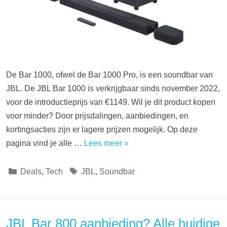
De Bar 1000, ofwel de Bar 1000 Pro, is een soundbar van
JBL. De JBL Bar 1000 is verkrijgbaar sinds november 2022,
voor de introductieprijs van €1149. Wil je dit product kopen
voor minder? Door prijsdalingen, aanbiedingen, en
kortingsacties zijn er lagere prijzen mogelijk. Op deze
pagina vind je alle …
Lees meer »
Categorieën
Tags
Deals
,
Tech
JBL
,
Soundbar
JBL Bar 800 aanbieding? Alle huidige