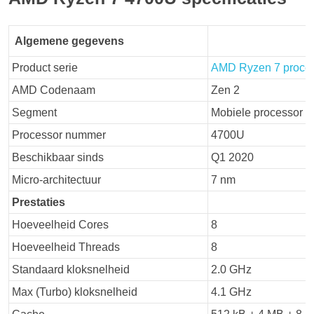
Alg
em
ene
g
egevens
Product serie
AMD Ryzen 7 proce
AMD Codenaam
Zen 2
Segment
Mobiele processor
Processor nummer
4700U
Beschikbaar sinds
Q1 2020
Micro-architectuur
7 nm
Pre
stati
es
Hoeveelheid Cores
8
Hoeveelheid Threads
8
Standaard kloksnelheid
2.0 GHz
Max (Turbo) kloksnelheid
4.1 GHz