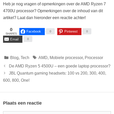
Heb je nog vragen of opmerkingen over de AMD Ryzen 7
4700U processor? Opmerkingen over de inhoud van dit
artikel? Laat dan hieronder een reactie achter!
0
Facebook
Pinterest
0
0
SHARES
Email
0
Categorieën
Tags
Blog
,
Tech
AMD
,
Mobiele processor
,
Processor
De AMD Ryzen 5 4500U – een goede laptop processor?
JBL Quantum gaming headsets: 100 vs 200, 300, 400,
600, 800, One!
Plaats een reactie