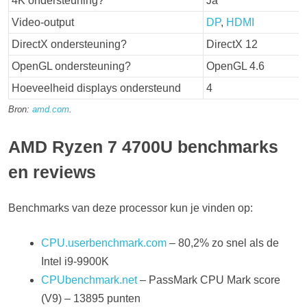
4K ondersteuning?
Ja
Video-output
DP
,
HDM
I
DirectX ondersteuning?
DirectX 12
OpenGL ondersteuning?
OpenGL 4.6
Hoeveelheid displays ondersteund
4
Bron:
amd.com
.
AMD Ryzen 7 4700U benchmarks
en reviews
Benchmarks van deze processor kun je vinden op:
CPU.userbenchmark.com
– 80,2% zo snel als de
Intel i9-9900K
CPUbenchmark.net
– PassMark CPU Mark score
(V9) – 13895 punten