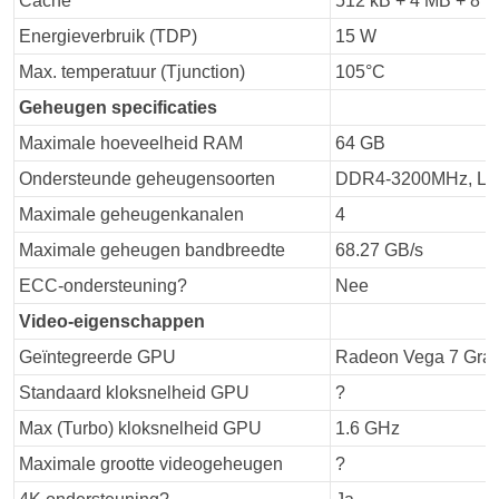
Cache
512 kB + 4 MB + 8 
Energieverbruik (TDP)
15 W
Max. temperatuur (Tjunction)
105°C
G
e
heugen
specifica
ties
Maximale hoeveelheid RAM
64 GB
Ondersteunde geheugensoorten
DDR4-3200MHz, L
Maximale geheugenkanalen
4
Maximale geheugen bandbreedte
68.27 GB/s
ECC-ondersteuning?
Nee
Video-e
ige
nschappen
Geïntegreerde GPU
Radeon Vega 7 Grap
Standaard kloksnelheid GPU
?
Max (Turbo) kloksnelheid GPU
1.6 GHz
Maximale grootte videogeheugen
?