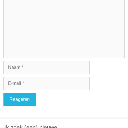
Reactie
Naam
E-
mail
Ik zoek (een) nieuwe…