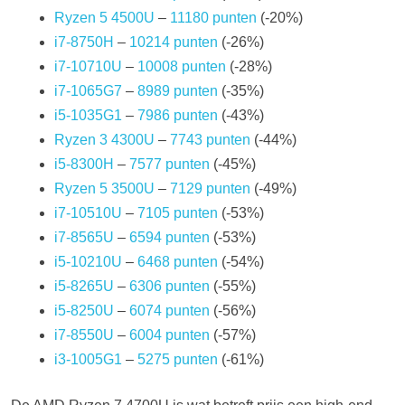
Ryzen 5 4500U
–
11180 punten
(-20%)
i7-8750H
–
10214 punten
(-26%)
i7-10710U
–
10008 punten
(-28%)
i7-1065G7
–
8989 punten
(-35%)
i5-1035G1
–
7986 punten
(-43%)
Ryzen 3 4300U
–
7743 punten
(-44%)
i5-8300H
–
7577 punten
(-45%)
Ryzen 5 3500U
–
7129 punten
(-49%)
i7-10510U
–
7105 punten
(-53%)
i7-8565U
–
6594 punten
(-53%)
i5-10210U
–
6468 punten
(-54%)
i5-8265U
–
6306 punten
(-55%)
i5-8250U
–
6074 punten
(-56%)
i7-8550U
–
6004 punten
(-57%)
i3-1005G1
–
5275 punten
(-61%)