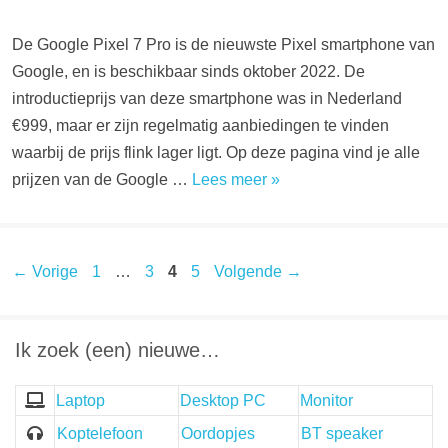
De Google Pixel 7 Pro is de nieuwste Pixel smartphone van
Google, en is beschikbaar sinds oktober 2022. De
introductieprijs van deze smartphone was in Nederland
€999, maar er zijn regelmatig aanbiedingen te vinden
waarbij de prijs flink lager ligt. Op deze pagina vind je alle
prijzen van de Google …
Lees meer »
Pagina
Pagina
Pagina
Pagina
←
Vorige
1
…
3
4
5
Volgende
→
Ik zoek (een) nieuwe…
Laptop
Desktop PC
Monitor
Koptelefoon
Oordopjes
BT speaker