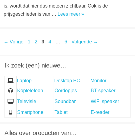
is, wordt dat hier dus meteen zichtbaar. Ook is de
prijsgeschiedenis van …
Lees meer »
Pagina
Pagina
Pagina
Pagina
Pagina
←
Vorige
1
2
3
4
…
6
Volgende
→
Ik zoek (een) nieuwe…
Laptop
Desktop PC
Monitor
Koptelefoon
Oordopjes
BT speaker
Televisie
Soundbar
WiFi speaker
Smartphone
Tablet
E-reader
Alles over producten van…