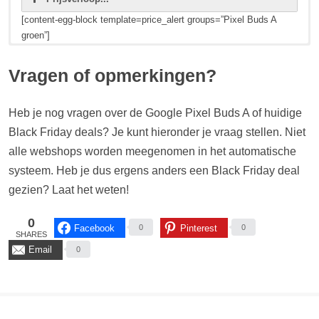
[content-egg-block template=price_alert groups=”Pixel Buds A
groen”]
Hieronder zie je de huidige prijzen en Black Friday deals voor de
Hieronder zie je de huidige prijzen en Black Friday deals voor de
Hieronder zie je de huidige prijzen en Black Friday deals voor de
Google Pixel Buds A zwart (EAN: 0193575033976).
Google Pixel Buds A wit (EAN: 0193575007977).
Google Pixel Buds A blauw (EAN: 0193575034010).
Vragen of opmerkingen?
[content-egg-block template=price_comparison groups=”Pixel
[content-egg-block template=price_comparison groups=”Pixel
[content-egg-block template=price_comparison groups=”Pixel
Buds A zwart”]
Buds A wit”]
Buds A blauw”]
Heb je nog vragen over de Google Pixel Buds A of huidige
Black Friday deals? Je kunt hieronder je vraag stellen. Niet
Prijsverloop...
Prijsverloop...
Prijsverloop...
alle webshops worden meegenomen in het automatische
[content-egg-block template=price_alert groups=”Pixel Buds A
[content-egg-block template=price_alert groups=”Pixel Buds A wit”]
[content-egg-block template=price_alert groups=”Pixel Buds A
zwart”]
blauw”]
systeem. Heb je dus ergens anders een Black Friday deal
gezien? Laat het weten!
0
Facebook
Pinterest
0
0
SHARES
Email
0