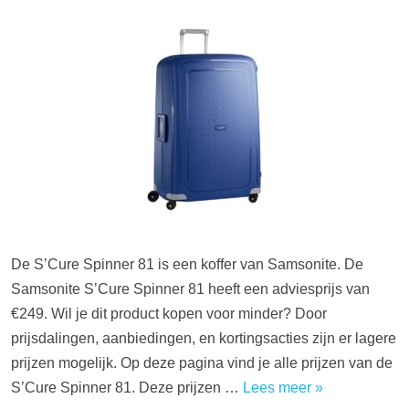
De S’Cure Spinner 81 is een koffer van Samsonite. De
Samsonite S’Cure Spinner 81 heeft een adviesprijs van
€249. Wil je dit product kopen voor minder? Door
prijsdalingen, aanbiedingen, en kortingsacties zijn er lagere
prijzen mogelijk. Op deze pagina vind je alle prijzen van de
S’Cure Spinner 81. Deze prijzen …
Lees meer »