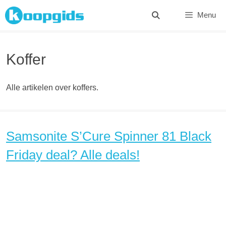
Spring
Menu
naar
inhoud
Koffer
Alle artikelen over koffers.
Samsonite S’Cure Spinner 81 Black
Friday deal? Alle deals!