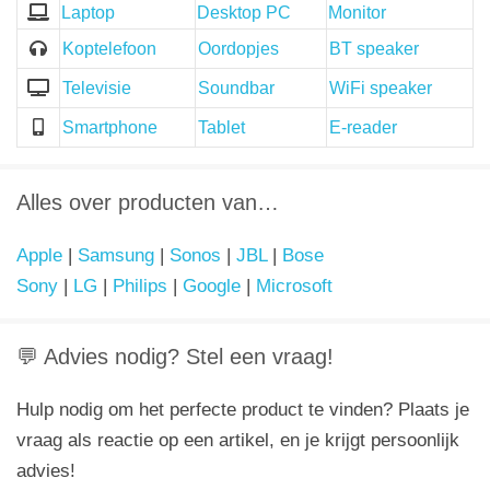
Laptop
Desktop PC
Monitor
Koptelefoon
Oordopjes
BT speaker
Televisie
Soundbar
WiFi speaker
Smartphone
Tablet
E-reader
Alles over producten van…
Apple
|
Samsung
|
Sonos
|
JBL
|
Bose
Sony
|
LG
|
Philips
|
Google
|
Microsoft
💬 Advies nodig? Stel een vraag!
Hulp nodig om het perfecte product te vinden? Plaats je
vraag als reactie op een artikel, en je krijgt persoonlijk
advies!