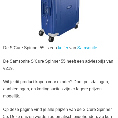
De S’Cure Spinner 55 is een
koffer
van
Samsonite
.
De Samsonite S’Cure Spinner 55 heeft een adviesprijs van
€219.
Wil je dit product kopen voor minder? Door prijsdalingen,
aanbiedingen, en kortingsacties zijn er lagere prijzen
mogelijk.
Op deze pagina vind je alle prijzen van de S’Cure Spinner
55. Deze prijzen worden automatisch bijgehouden. Zo kun