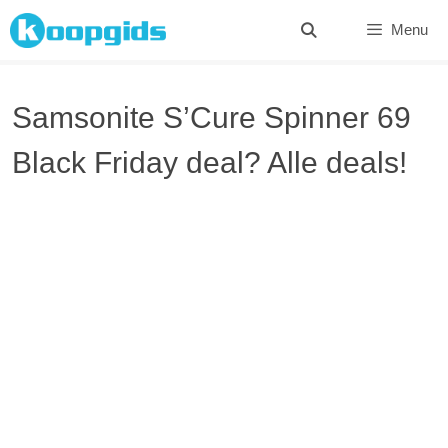
Spring
Menu
naar
inhoud
Samsonite S’Cure Spinner 69
Black Friday deal? Alle deals!