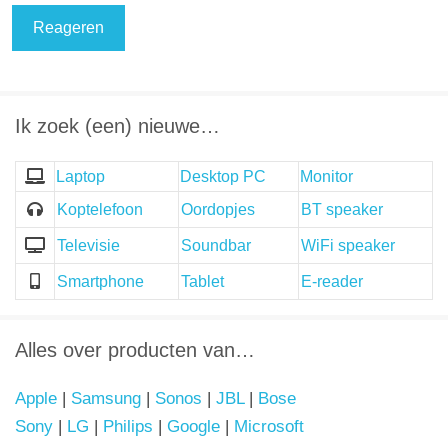
Ik zoek (een) nieuwe…
Laptop
Desktop PC
Monitor
Koptelefoon
Oordopjes
BT speaker
Televisie
Soundbar
WiFi speaker
Smartphone
Tablet
E-reader
Alles over producten van…
Apple
|
Samsung
|
Sonos
|
JBL
|
Bose
Sony
|
LG
|
Philips
|
Google
|
Microsoft