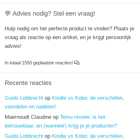
💬 Advies nodig? Stel een vraag!
Hulp nodig om het perfecte product te vinden? Plaats je
vraag als reactie op een artikel, en je krijgt persoonlijk
advies!
In totaal 1550 geplaatste reacties!
Recente reacties
Guido Lobbrecht
op
Kindle vs Kobo: de verschillen,
voordelen en nadelen!
Maernoudt Claudine
op
Temu review: is het
betrouwbaar, en (wanneer) krijg je je producten?
Guido Lobbrecht
op
Kindle vs Kobo: de verschillen,