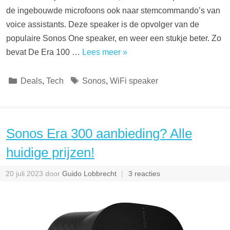
de ingebouwde microfoons ook naar stemcommando’s van
voice assistants. Deze speaker is de opvolger van de
populaire Sonos One speaker, en weer een stukje beter. Zo
bevat De Era 100 …
Lees meer »
Categorieën
Tags
Deals
,
Tech
Sonos
,
WiFi speaker
Sonos Era 300 aanbieding? Alle
huidige prijzen!
20 juli 2023
door
Guido Lobbrecht
3 reacties