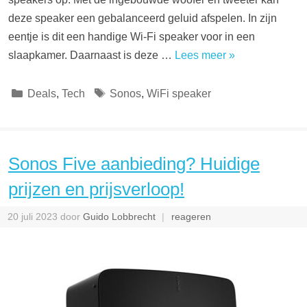
deze speaker een gebalanceerd geluid afspelen. In zijn
eentje is dit een handige Wi-Fi speaker voor in een
slaapkamer. Daarnaast is deze …
Lees meer »
Categorieën
Tags
Deals
,
Tech
Sonos
,
WiFi speaker
Sonos Five aanbieding? Huidige
prijzen en prijsverloop!
20 juli 2023
door
Guido Lobbrecht
reageren