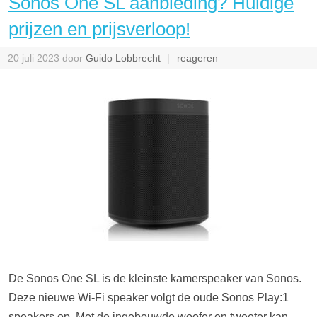
Sonos One SL aanbieding? Huidige
prijzen en prijsverloop!
20 juli 2023
door
Guido Lobbrecht
reageren
De Sonos One SL is de kleinste kamerspeaker van Sonos.
Deze nieuwe Wi-Fi speaker volgt de oude Sonos Play:1
speakers op. Met de ingebouwde woofer en tweeter kan