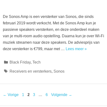
De Sonos Amp is een versterker van Sonos, die sinds
februari 2019 wordt verkocht. Met de Sonos Amp kun je
passieve speakers versterken, en deze onderdeel maken
van je multi-room audio opstelling. Daarna kun je over Wi-Fi
muziek streamen naar deze speakers. De adviesprijs van
deze versterker is €799, maar met …
Lees meer »
Categorieën
Black Friday
,
Tech
Tags
Receivers en versterkers
,
Sonos
Pagina
Pagina
Pagina
Pagina
←
Vorige
1
2
3
…
6
Volgende
→