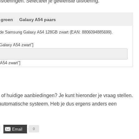
tvoeringen. Selecteer je gewenste uitvoering.
 groen
Galaxy A54 paars
oor de Samsung Galaxy A54 128GB zwart (EAN: 8806094885699).
Galaxy A54 zwart”]
 A54 zwart”]
oor de Samsung Galaxy A54 128GB wit (EAN: 8806094885668).
oor de Samsung Galaxy A54 128GB groen (EAN: 8806094885767).
oor de Samsung Galaxy A54 128GB paars (EAN: 8806094885736).
Galaxy A54 wit”]
Galaxy A54 groen”]
Galaxy A54 paars”]
f huidige aanbiedingen? Je kunt hieronder je vraag stellen.
A54 wit”]
 A54 groen”]
 A54 paars”]
utomatische systeem. Heb je dus ergens anders een
Email
0