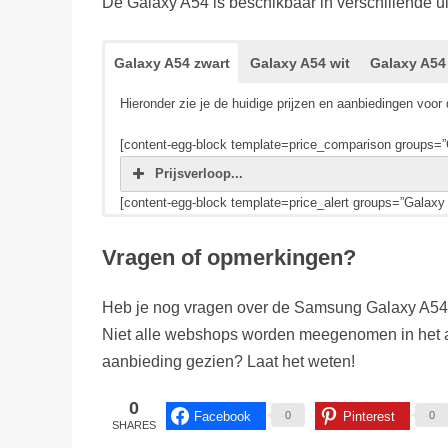
De Galaxy A54 is beschikbaar in verschillende ui
Galaxy A54 zwart
Galaxy A54 wit
Galaxy A54
Hieronder zie je de huidige prijzen en aanbiedingen v
[content-egg-block template=price_comparison groups=”
Prijsverloop...
[content-egg-block template=price_alert groups=”Galaxy
Hieronder zie je de huidige prijzen en aanbiedingen v
Hieronder zie je de huidige prijzen en aanbiedingen v
Hieronder zie je de huidige prijzen en aanbiedingen v
Vragen of opmerkingen?
[content-egg-block template=price_comparison groups=”
[content-egg-block template=price_comparison groups=”
[content-egg-block template=price_comparison groups=”
Prijsverloop...
Prijsverloop...
Prijsverloop...
Heb je nog vragen over de Samsung Galaxy A54 o
[content-egg-block template=price_alert groups=”Galaxy 
[content-egg-block template=price_alert groups=”Galaxy
[content-egg-block template=price_alert groups=”Galaxy
Niet alle webshops worden meegenomen in het a
aanbieding gezien? Laat het weten!
0
Facebook
Pinterest
0
0
SHARES