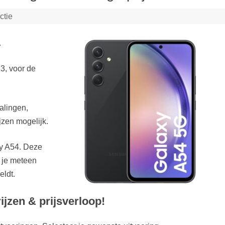
ctie
.
3, voor de
alingen,
jzen mogelijk.
xy A54. Deze
 je meteen
eldt.
jzen & prijsverloop!