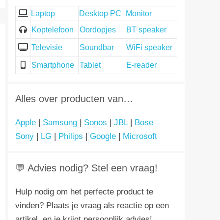
Laptop
Desktop PC
Monitor
Koptelefoon
Oordopjes
BT speaker
Televisie
Soundbar
WiFi speaker
Smartphone
Tablet
E-reader
Alles over producten van…
Apple
|
Samsung
|
Sonos
|
JBL
|
Bose
Sony
|
LG
|
Philips
|
Google
|
Microsoft
💬 Advies nodig? Stel een vraag!
Hulp nodig om het perfecte product te
vinden? Plaats je vraag als reactie op een
artikel, en je krijgt persoonlijk advies!