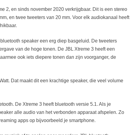
e 2, en sinds november 2020 verkrijgbaar. Dit is een stereo
reme 3 blauw”]
treme 3 camo”]
 mm, en twee tweeters van 20 mm. Voor elk audiokanaal heeft
hikbaar.
 bluetooth speaker een erg diep basgeluid. De tweeters
ergave van de hoge tonen. De JBL Xtreme 3 heeft een
daarmee ook iets diepere tonen dan zijn voorganger, de
att. Dat maakt dit een krachtige speaker, die veel volume
tooth. De Xtreme 3 heeft bluetooth versie 5.1. Als je
peaker alle audio van het verbonden apparaat afspelen. Zo
treaming apps op bijvoorbeeld je smartphone.