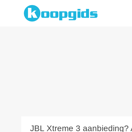
Spring
naar
inhoud
JBL Xtreme 3 aanbieding? Al