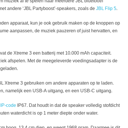
om muziek af te spelen naar meerdere JBL bluetooth
e met andere ‘JBL Partyboost’-speakers, zoals de
JBL Flip 5
.
nden apparaat, kun je ook gebruik maken op de knoppen op
lume aanpassen, de muziek pauzeren of juist hervatten, en
vat de Xtreme 3 een batterij met 10.000 mAh capaciteit.
iek afspelen. Met de meegeleverde voedingsadapter is de
opgeladen.
JBL Xtreme 3 gebruiken om andere apparaten op te laden.
n, namelijk een USB-A uitgang, en een USB-C uitgang.
e
IP-code
IP67. Dat houdt in dat de speaker volledig stofdicht
nuten waterdicht is op 1 meter diepte onder water.
 cm hoog, 13.4 cm diep, en weegt 1968 gram. Daarmee is dit