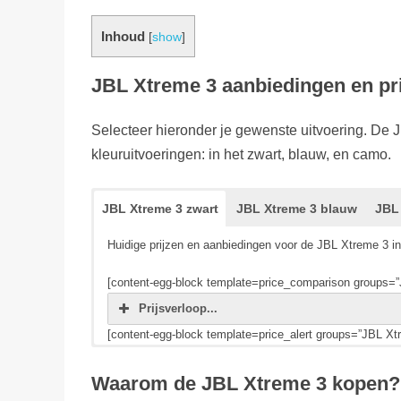
Inhoud
[
show
]
JBL Xtreme 3 aanbiedingen en pri
Selecteer hieronder je gewenste uitvoering. De J
kleuruitvoeringen: in het zwart, blauw, en camo.
JBL Xtreme 3 zwart
JBL Xtreme 3 blauw
JBL
Huidige prijzen en aanbiedingen voor de JBL Xtreme 3 i
[content-egg-block template=price_comparison groups=”
Prijsverloop...
[content-egg-block template=price_alert groups=”JBL Xt
Huidige prijzen en aanbiedingen voor de JBL Xtreme 3 
Huidige prijzen en aanbiedingen voor de JBL Xtreme 3 
Waarom de JBL Xtreme 3 kopen?
[content-egg-block template=price_comparison groups=”
[content-egg-block template=price_comparison groups=