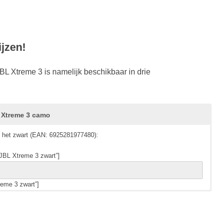
jzen!
BL Xtreme 3 is namelijk beschikbaar in drie
 Xtreme 3 camo
n het zwart (EAN: 6925281977480):
JBL Xtreme 3 zwart”]
reme 3 zwart”]
in het blauw (EAN: 6925281977497):
in camo (EAN: 6925281977503):
JBL Xtreme 3 blauw”]
”JBL Xtreme 3 camo”]