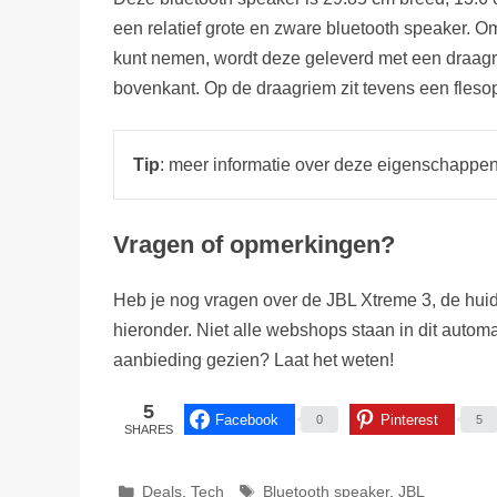
een relatief grote en zware bluetooth speaker. O
kunt nemen, wordt deze geleverd met een draagr
bovenkant. Op de draagriem zit tevens een fleso
Tip
: meer informatie over deze eigenschappen
Vragen of opmerkingen?
Heb je nog vragen over de JBL Xtreme 3, de huid
hieronder. Niet alle webshops staan in dit auto
aanbieding gezien? Laat het weten!
5
Facebook
Pinterest
0
5
SHARES
Categorieën
Tags
Deals
,
Tech
Bluetooth speaker
,
JBL