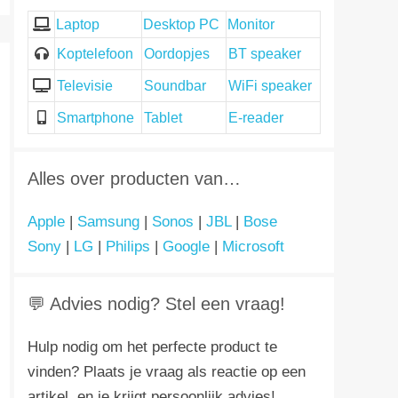
Laptop
Desktop PC
Monitor
Koptelefoon
Oordopjes
BT speaker
Televisie
Soundbar
WiFi speaker
Smartphone
Tablet
E-reader
Alles over producten van…
Apple
|
Samsung
|
Sonos
|
JBL
|
Bose
Sony
|
LG
|
Philips
|
Google
|
Microsoft
💬 Advies nodig? Stel een vraag!
Hulp nodig om het perfecte product te
vinden? Plaats je vraag als reactie op een
artikel, en je krijgt persoonlijk advies!