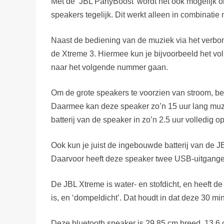
Met de ‘JBL PartyBoost’ wordt het ook mogelijk 
speakers tegelijk. Dit werkt alleen in combinati
Naast de bediening van de muziek via het verbo
de Xtreme 3. Hiermee kun je bijvoorbeeld het vo
naar het volgende nummer gaan.
Om de grote speakers te voorzien van stroom, be
Daarmee kan deze speaker zo’n 15 uur lang muz
batterij van de speaker in zo’n 2.5 uur volledig 
Ook kun je juist de ingebouwde batterij van de 
Daarvoor heeft deze speaker twee USB-uitgange
De JBL Xtreme is water- en stofdicht, en heeft d
is, en ‘dompeldicht’. Dat houdt in dat deze 30 mi
Deze bluetooth speaker is 29.85 cm breed, 13.6