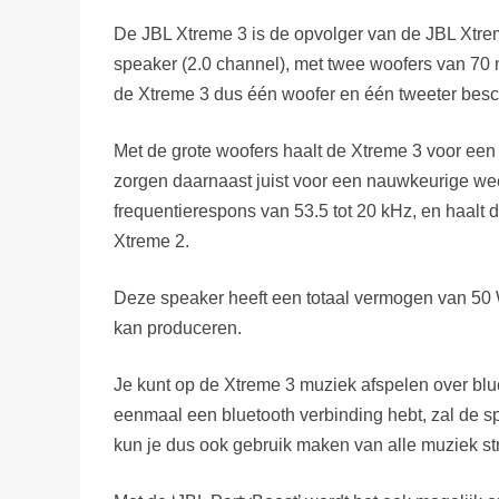
Prijsverloop...
Prijsverloop...
De JBL Xtreme 3 is de opvolger van de JBL Xtrem
[content-egg-block template=price_alert groups=”JBL Xt
[content-egg-block template=price_alert groups=”JBL X
speaker (2.0 channel), met twee woofers van 70
de Xtreme 3 dus één woofer en één tweeter besc
Met de grote woofers haalt de Xtreme 3 voor een
zorgen daarnaast juist voor een nauwkeurige we
frequentierespons van 53.5 tot 20 kHz, en haalt 
Xtreme 2.
Deze speaker heeft een totaal vermogen van 50 W
kan produceren.
Je kunt op de Xtreme 3 muziek afspelen over blue
eenmaal een bluetooth verbinding hebt, zal de s
kun je dus ook gebruik maken van alle muziek s