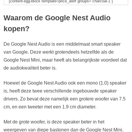
[content-egg-block template=price_alert groups=”charcoal-1″]
Prijzen voor een duo-pack Google Nest Audio speakers in de kleur
Prijzen voor een enkele Google Nest Audio speaker in de kleur
Prijzen voor een duo-pack Google Nest Audio speakers in de kleur
‘Charcoal’ (EAN: 5415247263128).
‘Chalk’ (EAN: 0193575006529).
‘Chalk’ (EAN: 5415247262701).
Waarom de Google Nest Audio
[content-egg-block template=price_comparison groups=”charcoal-
[content-egg-block template=price_comparison groups=”chalk-1″]
[content-egg-block template=price_comparison groups=”chalk-2″]
kopen?
2″]
Prijsverloop...
Prijsverloop...
Prijsverloop...
[content-egg-block template=price_alert groups=”chalk-1″]
[content-egg-block template=price_alert groups=”chalk-2″]
De Google Nest Audio is een middelmaat smart speaker
[content-egg-block template=price_alert groups=”charcoal-2″]
van Google. Deze werkt grotendeels hetzelfde als de
Google Nest Mini, maar heeft als belangrijkste voordeel dat
de audiokwaliteit beter is.
Hoewel de Google Nest Audio ook een mono (1.0) speaker
is, heeft deze twee verschillende ingebouwde speaker
drivers. Zo bevat deze namelijk een grotere woofer van 7.5
cm, en een tweeter met een 1.9 cm diameter.
Met de grote woofer, is deze speaker beter in het
weergeven van diepe bastonen dan de Google Nest Mini.