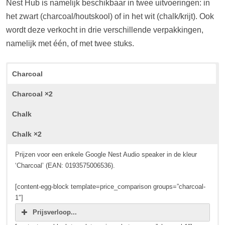
Nest Hub is namelijk beschikbaar in twee uitvoeringen: in
het zwart (charcoal/houtskool) of in het wit (chalk/krijt). Ook
wordt deze verkocht in drie verschillende verpakkingen,
namelijk met één, of met twee stuks.
Charcoal
Charcoal ×2
Chalk
Chalk ×2
Prijzen voor een enkele Google Nest Audio speaker in de kleur
‘Charcoal’ (EAN: 0193575006536).
[content-egg-block template=price_comparison groups=”charcoal-
1″]
Prijsverloop...