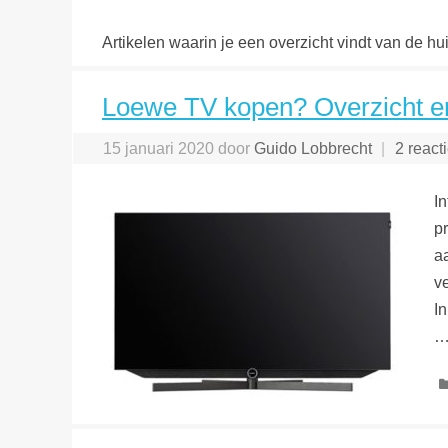
Artikelen waarin je een overzicht vindt van de h
Loewe TV kopen? Overzicht en
15 januari 2020
door
Guido Lobbrecht
2 react
I
pr
a
v
In