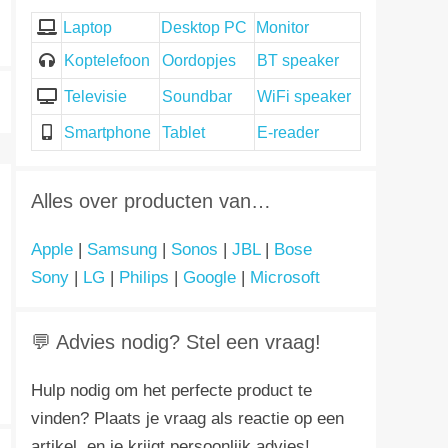
Laptop
Desktop PC
Monitor
Koptelefoon
Oordopjes
BT speaker
Televisie
Soundbar
WiFi speaker
Smartphone
Tablet
E-reader
Alles over producten van…
Apple
|
Samsung
|
Sonos
|
JBL
|
Bose
Sony
|
LG
|
Philips
|
Google
|
Microsoft
💬 Advies nodig? Stel een vraag!
Hulp nodig om het perfecte product te
vinden? Plaats je vraag als reactie op een
artikel, en je krijgt persoonlijk advies!