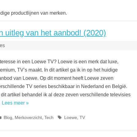
uidige productlijnen van merken.
 uitleg van het aanbod! (2020)
ies
nteresse in een Loewe TV? Loewe is een merk dat luxe,
emium, TV’s maakt. In dit artikel ga ik in op het huidige
anbod van Loewe. Op dit moment heeft Loewe zeven
erschillende TV series beschikbaar in Nederland en België.
 dit artikel behandel ik al deze zeven verschillende televisies
…
Lees meer »
Categorieën
Tags
Blog
,
Merkoverzicht
,
Tech
Loewe
,
TV