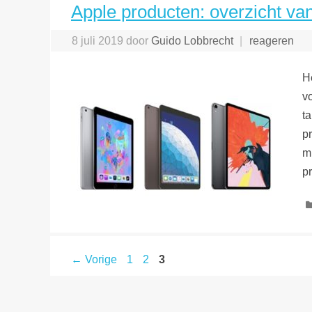
Apple producten: overzicht van
8 juli 2019
door
Guido Lobbrecht
reageren
H
v
t
p
m
p
Pagina
Pagina
Pagina
←
Vorige
1
2
3