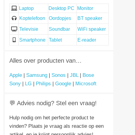
Laptop
Desktop PC
Monitor
Koptelefoon
Oordopjes
BT speaker
Televisie
Soundbar
WiFi speaker
Smartphone
Tablet
E-reader
Alles over producten van…
Apple
|
Samsung
|
Sonos
|
JBL
|
Bose
Sony
|
LG
|
Philips
|
Google
|
Microsoft
💬 Advies nodig? Stel een vraag!
Hulp nodig om het perfecte product te
vinden? Plaats je vraag als reactie op een
artikel, en je krijgt persoonlijk advies!