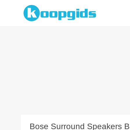
Spring
naar
inhoud
Bose Surround Speakers Bla