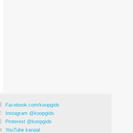
Facebook.com/koopgids
Instagram @koopgids
Pinterest @koopgids
YouTube kanaal