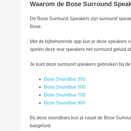
Waarom de Bose Surround Speak
[content-egg-block template=price_comparison groups=”
Prijsverloop...
De Bose Surround Speakers zijn surround speak
[content-egg-block template=price_alert groups=”Bose S
Bose.
Met de bijbehorende app kun je deze speakers o
spelen deze rear speakers het surround geluid af
Je kunt deze surround speakers gebruiken bij de
Bose Soundbar 300
Bose Soundbar 500
Bose Soundbar 700
Bose Soundbar 900
Bij deze soundbars kun je naast de Bose Surro
basgeluid.