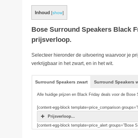
Inhoud
[
show
]
Bose Surround Speakers Black Fr
prijsverloop.
Selecteer hieronder de uitvoering waarvoor je pr
verkrijgbaar in het zwart, en in het wit.
Surround Speakers zwart
Surround Speakers w
Alle huidige prijzen en Black Friday deals voor de Bos
[content-egg-block template=price_comparison groups=
Prijsverloop...
[content-egg-block template=price_alert groups=”Bose S
Alle huidige prijzen en Black Friday deals voor de Bos