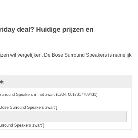
iday deal? Huidige prijzen en
ijzen wil vergelijken. De Bose Surround Speakers is namelijk
it
e Surround Speakers in het zwart (EAN: 0017817789431).
”Bose Surround Speakers zwart”]
urround Speakers zwart”]
e Surround Speakers in het wit (EAN: 0017817789455).