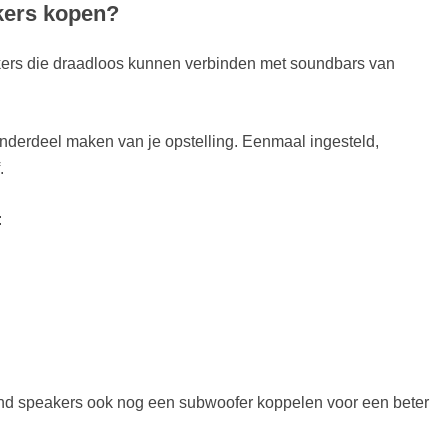
ers kopen?
Bose Surround Speakers wit”]
ers die draadloos kunnen verbinden met soundbars van
urround Speakers wit”]
nderdeel maken van je opstelling. Eenmaal ingesteld,
.
:
und speakers ook nog een subwoofer koppelen voor een beter