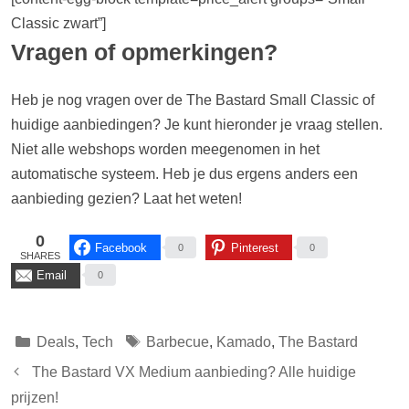
Classic zwart”]
Vragen of opmerkingen?
Heb je nog vragen over de The Bastard Small Classic of
huidige aanbiedingen? Je kunt hieronder je vraag stellen.
Niet alle webshops worden meegenomen in het
automatische systeem. Heb je dus ergens anders een
aanbieding gezien? Laat het weten!
0
Facebook
Pinterest
0
0
SHARES
Email
0
Categorieën
Tags
Deals
,
Tech
Barbecue
,
Kamado
,
The Bastard
The Bastard VX Medium aanbieding? Alle huidige
prijzen!