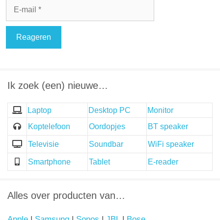
E-
mail
Ik zoek (een) nieuwe…
Laptop
Desktop PC
Monitor
Koptelefoon
Oordopjes
BT speaker
Televisie
Soundbar
WiFi speaker
Smartphone
Tablet
E-reader
Alles over producten van…
Apple
|
Samsung
|
Sonos
|
JBL
|
Bose