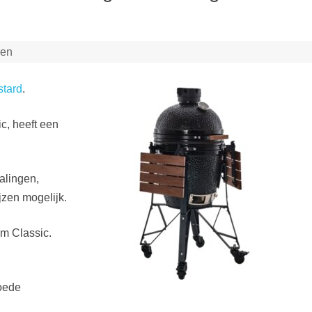
ren
stard
.
c, heeft een
alingen,
jzen mogelijk.
um Classic.
goede