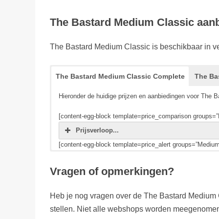
The Bastard Medium Classic aanbi
The Bastard Medium Classic is beschikbaar in ver
The Bastard Medium Classic Complete
The Ba
Hieronder de huidige prijzen en aanbiedingen voor The B
[content-egg-block template=price_comparison groups=”
Prijsverloop...
[content-egg-block template=price_alert groups=”Medium
Alle prijzen en aanbiedingen voor The Bastard Medium Cla
Vragen of opmerkingen?
[content-egg-block template=price_comparison groups=”
Prijsverloop...
Heb je nog vragen over de The Bastard Medium C
[content-egg-block template=price_alert groups=”Medium
stellen. Niet alle webshops worden meegenomen