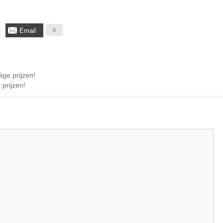
Email
0
ge prijzen!
 prijzen!