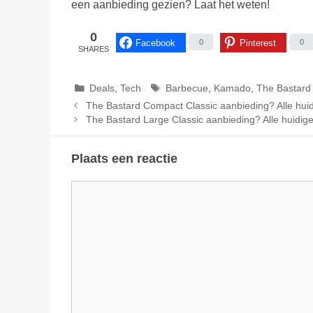
een aanbieding gezien? Laat het weten!
0
Facebook
Pinterest
0
0
SHARES
Categorieën
Tags
Deals
,
Tech
Barbecue
,
Kamado
,
The Bastard
The Bastard Compact Classic aanbieding? Alle huidi
The Bastard Large Classic aanbieding? Alle huidige
Plaats een reactie
Reactie