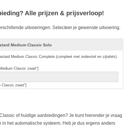
eding? Alle prijzen & prijsverloop!
schillende uitvoeringen. Selecteer je gewenste uitvoering.
stard Medium Classic Solo
astard Medium Classic Complete (compleet met onderstel en zijtafels).
Medium Classic zwart”]
 Classic zwart”]
ssic Solo (zonder onderstel en zijtafels).
Medium Classic solo”]
lassic of huidige aanbiedingen? Je kunt hieronder je vraag
 Classic solo”]
 in het automatische systeem. Heb je dus ergens anders