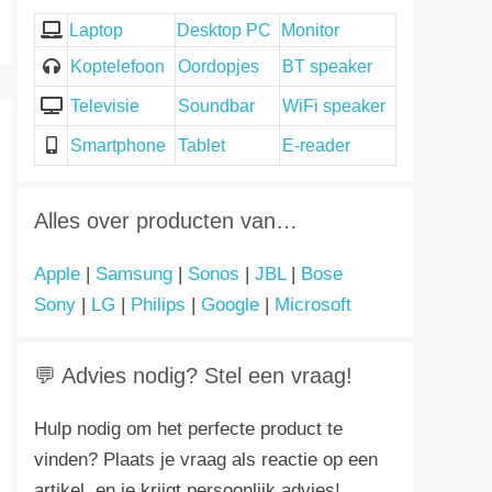
Laptop
Desktop PC
Monitor
Koptelefoon
Oordopjes
BT speaker
Televisie
Soundbar
WiFi speaker
Smartphone
Tablet
E-reader
Alles over producten van…
Apple
|
Samsung
|
Sonos
|
JBL
|
Bose
Sony
|
LG
|
Philips
|
Google
|
Microsoft
💬 Advies nodig? Stel een vraag!
Hulp nodig om het perfecte product te
vinden? Plaats je vraag als reactie op een
artikel, en je krijgt persoonlijk advies!