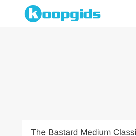
Spring
naar
inhoud
The Bastard Medium Classic