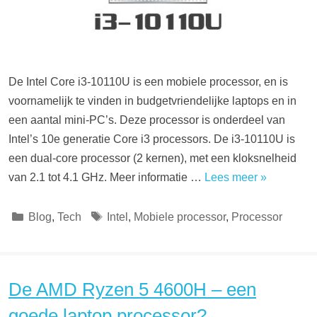
De Intel Core i3-10110U is een mobiele processor, en is
voornamelijk te vinden in budgetvriendelijke laptops en in
een aantal mini-PC’s. Deze processor is onderdeel van
Intel’s 10e generatie Core i3 processors. De i3-10110U is
een dual-core processor (2 kernen), met een kloksnelheid
van 2.1 tot 4.1 GHz. Meer informatie …
Lees meer »
Categorieën
Tags
Blog
,
Tech
Intel
,
Mobiele processor
,
Processor
De AMD Ryzen 5 4600H – een
goede laptop processor?