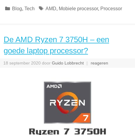
Categorieën
Tags
Blog
,
Tech
AMD
,
Mobiele processor
,
Processor
De AMD Ryzen 7 3750H – een
goede laptop processor?
18 september 2020
door
Guido Lobbrecht
reageren