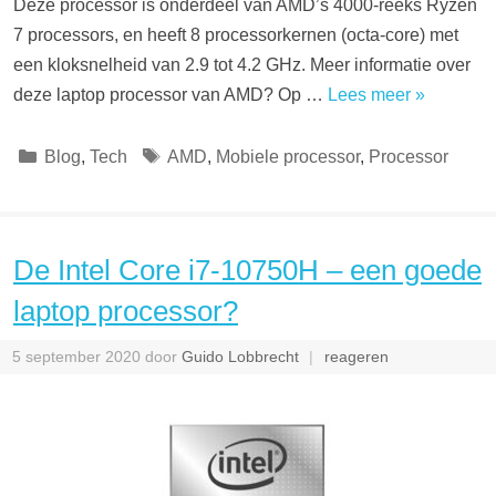
Deze processor is onderdeel van AMD’s 4000-reeks Ryzen
7 processors, en heeft 8 processorkernen (octa-core) met
een kloksnelheid van 2.9 tot 4.2 GHz. Meer informatie over
deze laptop processor van AMD? Op …
Lees meer »
Categorieën
Tags
Blog
,
Tech
AMD
,
Mobiele processor
,
Processor
De Intel Core i7-10750H – een goede
laptop processor?
5 september 2020
door
Guido Lobbrecht
reageren