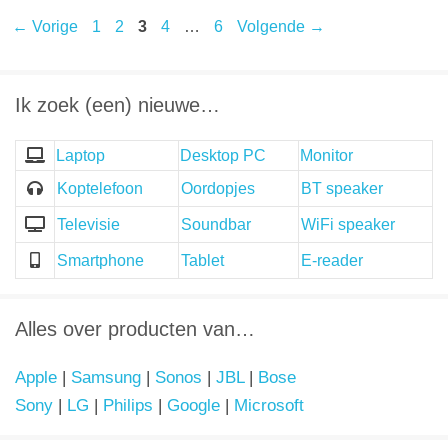
Pagina
Pagina
Pagina
Pagina
Pagina
←
Vorige
1
2
3
4
…
6
Volgende
→
Ik zoek (een) nieuwe…
Laptop
Desktop PC
Monitor
Koptelefoon
Oordopjes
BT speaker
Televisie
Soundbar
WiFi speaker
Smartphone
Tablet
E-reader
Alles over producten van…
Apple
|
Samsung
|
Sonos
|
JBL
|
Bose
Sony
|
LG
|
Philips
|
Google
|
Microsoft