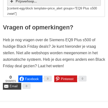
Prijsverloop...
[content-egg-block template=price_alert groups=”EQ9 Plus s500
zwart”]
Hieronder zie je de huidige prijzen en Black Friday deals voor de
Siemens EQ9 Plus s500 zilver (EAN: 4242003832646).
Vragen of opmerkingen?
[content-egg-block template=price_comparison groups=”EQ9 Plus
s500 zilver”]
Heb je nog vragen over de Siemens EQ9 Plus s500 of
huidige Black Friday deals? Je kunt hieronder je vraag
Prijsverloop...
stellen. Niet alle webshops worden meegenomen in het
[content-egg-block template=price_alert groups=”EQ9 Plus s500
zilver”]
automatische systeem. Heb je dus ergens anders een Black
Friday deal gezien? Laat het weten!
0
Facebook
Pinterest
0
0
SHARES
Email
0