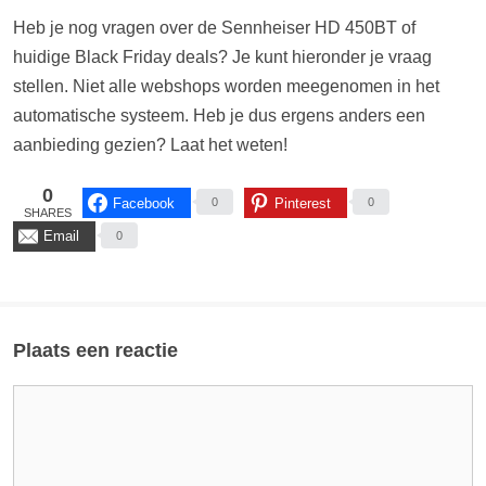
[content-egg-block template=price_comparison groups=”HD 450BT
wit”]
Heb je nog vragen over de Sennheiser HD 450BT of
huidige Black Friday deals? Je kunt hieronder je vraag
Prijsverloop...
stellen. Niet alle webshops worden meegenomen in het
[content-egg-block template=price_alert groups=”HD 450BT wit”]
automatische systeem. Heb je dus ergens anders een
aanbieding gezien? Laat het weten!
0
Facebook
Pinterest
0
0
SHARES
Email
0
Plaats een reactie
Reactie