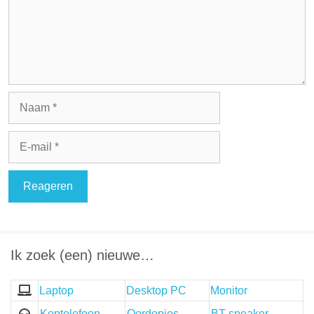
Naam
E-
mail
Ik zoek (een) nieuwe…
Laptop
Desktop PC
Monitor
Koptelefoon
Oordopjes
BT speaker