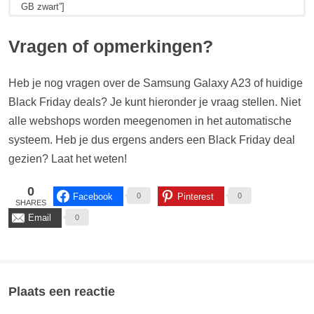
GB zwart”]
Hieronder zie je de huidige prijzen en Black Friday deals voor de
Hieronder zie je de huidige prijzen en Black Friday deals voor de
Samsung Galaxy A23 128 GB wit (EAN: 8806094534009).
Samsung Galaxy A23 128 GB blauw (EAN: 8806094534092).
Vragen of opmerkingen?
[content-egg-block template=price_comparison groups=”Galaxy
[content-egg-block template=price_comparison groups=”Galaxy
A23 128 GB wit”]
A23 128 GB blauw”]
Heb je nog vragen over de Samsung Galaxy A23 of huidige
Black Friday deals? Je kunt hieronder je vraag stellen. Niet
Prijsverloop...
Prijsverloop...
alle webshops worden meegenomen in het automatische
[content-egg-block template=price_alert groups=”Galaxy A23 128
[content-egg-block template=price_alert groups=”Galaxy A23 128
GB wit”]
GB blauw”]
systeem. Heb je dus ergens anders een Black Friday deal
gezien? Laat het weten!
0
Facebook
Pinterest
0
0
SHARES
Email
0
Plaats een reactie