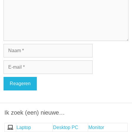
Naam
E-
mail
Ik zoek (een) nieuwe…
Laptop
Desktop PC
Monitor