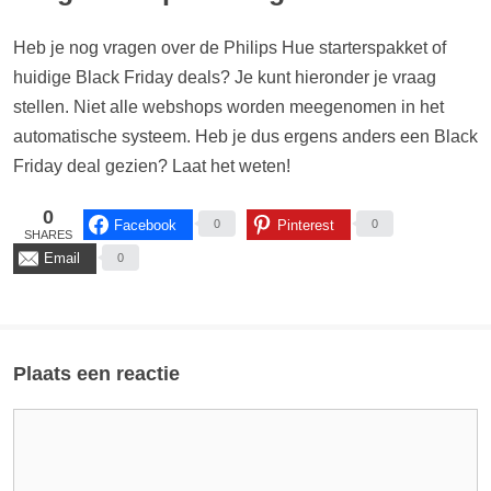
8719514291232).
8719514291355).
[content-egg-block template=price_comparison groups=”Hue
[content-egg-block template=price_comparison groups=”Hue
Heb je nog vragen over de Philips Hue starterspakket of
starterspakket White Ambiance”]
starterspakket White and Color”]
huidige Black Friday deals? Je kunt hieronder je vraag
Prijsverloop...
Prijsverloop...
stellen. Niet alle webshops worden meegenomen in het
[content-egg-block template=price_alert groups=”Hue
[content-egg-block template=price_alert groups=”Hue
automatische systeem. Heb je dus ergens anders een Black
starterspakket White Ambiance”]
starterspakket White and Color”]
Friday deal gezien? Laat het weten!
0
Facebook
Pinterest
0
0
SHARES
Email
0
Plaats een reactie
Reactie