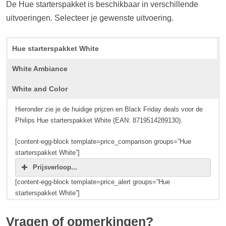
De Hue starterspakket is beschikbaar in verschillende
uitvoeringen. Selecteer je gewenste uitvoering.
Hue starterspakket White
White Ambiance
White and Color
Hieronder zie je de huidige prijzen en Black Friday deals voor de
Philips Hue starterspakket White (EAN: 8719514289130).
[content-egg-block template=price_comparison groups=”Hue
starterspakket White”]
Prijsverloop...
[content-egg-block template=price_alert groups=”Hue
starterspakket White”]
Hieronder zie je de huidige prijzen en Black Friday deals voor de
Hieronder zie je de huidige prijzen en Black Friday deals voor de
Philips Hue starterspakket White Ambiance (EAN:
Philips Hue starterspakket White and Color (EAN:
Vragen of opmerkingen?