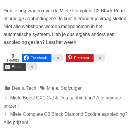
Heb je nog vragen over de Miele Complete C2 Black Pearl
of huidige aanbiedingen? Je kunt hieronder je vraag stellen.
Niet alle webshops worden meegenomen in het
automatische systeem. Heb je dus ergens anders een
aanbieding gezien? Laat het weten!
0
Facebook
Pinterest
0
0
SHARES
Email
0
Categorieën
Tags
Deals
,
Tech
Miele
,
Stofzuiger
Miele Boost CX1 Cat & Dog aanbieding? Alle huidige
prijzen!
Miele Complete C3 Black Diamond Ecoline aanbieding?
Alle prijzen!