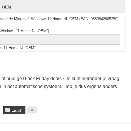
L OEM
eals voor de Microsoft Windows 11 Home NL OEM (EAN: 0889842905250).
=”Windows 11 Home NL OEM”]
ows 11 Home NL OEM”]
eals voor de Microsoft Windows 11 Pro NL OEM (EAN: 0889842905885).
=”Windows 11 Pro NL OEM”]
of huidige Black Friday deals? Je kunt hieronder je vraag
ws 11 Pro NL OEM”]
 in het automatische systeem. Heb je dus ergens anders
Email
0