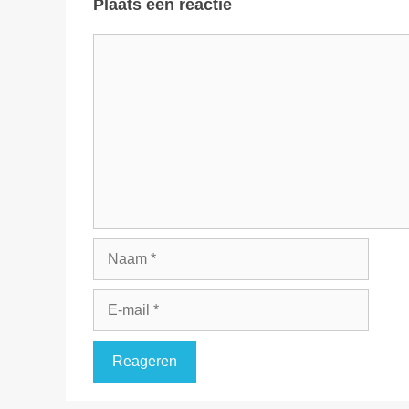
Plaats een reactie
Reactie
Naam
E-
mail