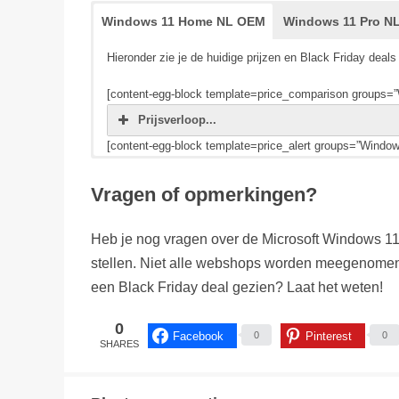
Windows 11 Home NL OEM
Windows 11 Pro N
Hieronder zie je de huidige prijzen en Black Friday d
[content-egg-block template=price_comparison groups
Prijsverloop...
[content-egg-block template=price_alert groups=”Wind
Hieronder zie je de huidige prijzen en Black Friday d
Vragen of opmerkingen?
[content-egg-block template=price_comparison groups
Prijsverloop...
Heb je nog vragen over de Microsoft Windows 11 
[content-egg-block template=price_alert groups=”Windo
stellen. Niet alle webshops worden meegenomen
een Black Friday deal gezien? Laat het weten!
0
Facebook
Pinterest
0
0
SHARES