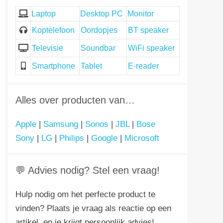
Laptop
Desktop PC
Monitor
Koptelefoon
Oordopjes
BT speaker
Televisie
Soundbar
WiFi speaker
Smartphone
Tablet
E-reader
Alles over producten van…
Apple
|
Samsung
|
Sonos
|
JBL
|
Bose
Sony
|
LG
|
Philips
|
Google
|
Microsoft
💬 Advies nodig? Stel een vraag!
Hulp nodig om het perfecte product te
vinden? Plaats je vraag als reactie op een
artikel, en je krijgt persoonlijk advies!