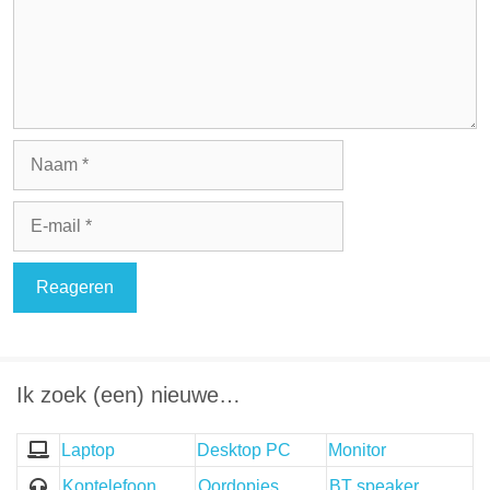
Naam
E-
mail
Ik zoek (een) nieuwe…
Laptop
Desktop PC
Monitor
Koptelefoon
Oordopjes
BT speaker