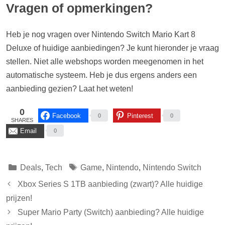
Vragen of opmerkingen?
Heb je nog vragen over Nintendo Switch Mario Kart 8
Deluxe of huidige aanbiedingen? Je kunt hieronder je vraag
stellen. Niet alle webshops worden meegenomen in het
automatische systeem. Heb je dus ergens anders een
aanbieding gezien? Laat het weten!
0
Facebook
Pinterest
0
0
SHARES
Email
0
Categorieën
Tags
Deals
,
Tech
Game
,
Nintendo
,
Nintendo Switch
Xbox Series S 1TB aanbieding (zwart)? Alle huidige
prijzen!
Super Mario Party (Switch) aanbieding? Alle huidige