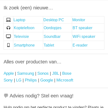
Ik zoek (een) nieuwe…
Laptop
Desktop PC
Monitor
Koptelefoon
Oordopjes
BT speaker
Televisie
Soundbar
WiFi speaker
Smartphone
Tablet
E-reader
Alles over producten van…
Apple
|
Samsung
|
Sonos
|
JBL
|
Bose
Sony
|
LG
|
Philips
|
Google
|
Microsoft
💬 Advies nodig? Stel een vraag!
Hulp nodig om het perfecte product te vinden? Plaats je