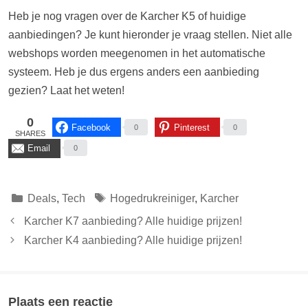
Heb je nog vragen over de Karcher K5 of huidige
aanbiedingen? Je kunt hieronder je vraag stellen. Niet alle
webshops worden meegenomen in het automatische
systeem. Heb je dus ergens anders een aanbieding
gezien? Laat het weten!
0
Facebook
Pinterest
0
0
SHARES
Email
0
Categorieën
Tags
Deals
,
Tech
Hogedrukreiniger
,
Karcher
Karcher K7 aanbieding? Alle huidige prijzen!
Karcher K4 aanbieding? Alle huidige prijzen!
Plaats een reactie