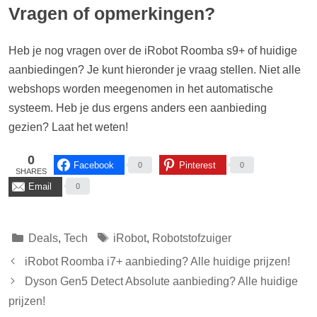
Vragen of opmerkingen?
Heb je nog vragen over de iRobot Roomba s9+ of huidige
aanbiedingen? Je kunt hieronder je vraag stellen. Niet alle
webshops worden meegenomen in het automatische
systeem. Heb je dus ergens anders een aanbieding
gezien? Laat het weten!
0
Facebook
Pinterest
0
0
SHARES
Email
0
Categorieën
Tags
Deals
,
Tech
iRobot
,
Robotstofzuiger
iRobot Roomba i7+ aanbieding? Alle huidige prijzen!
Dyson Gen5 Detect Absolute aanbieding? Alle huidige
prijzen!