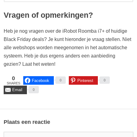
Hieronder zie je de huidige prijzen en Black Friday deals voor de
iRobot Roomba i7+ zilver/zwart (EAN: 5060359287373).
Vragen of opmerkingen?
[content-egg-block template=price_comparison groups=”Roomba
i7+ zilver/zwart”]
Heb je nog vragen over de iRobot Roomba i7+ of huidige
Black Friday deals? Je kunt hieronder je vraag stellen. Niet
Prijsverloop...
alle webshops worden meegenomen in het automatische
[content-egg-block template=price_alert groups=”Roomba i7+
zilver/zwart”]
systeem. Heb je dus ergens anders een aanbieding
gezien? Laat het weten!
0
Facebook
Pinterest
0
0
SHARES
Email
0
Plaats een reactie
Reactie