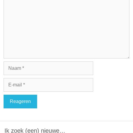
Naam
E-
mail
Ik zoek (een) nieuwe…