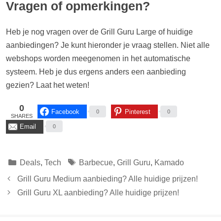
Vragen of opmerkingen?
Heb je nog vragen over de Grill Guru Large of huidige
aanbiedingen? Je kunt hieronder je vraag stellen. Niet alle
webshops worden meegenomen in het automatische
systeem. Heb je dus ergens anders een aanbieding
gezien? Laat het weten!
0
Facebook
Pinterest
0
0
SHARES
Email
0
Categorieën
Tags
Deals
,
Tech
Barbecue
,
Grill Guru
,
Kamado
Grill Guru Medium aanbieding? Alle huidige prijzen!
Grill Guru XL aanbieding? Alle huidige prijzen!