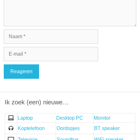
Naam
E-
mail
Ik zoek (een) nieuwe…
Laptop
Desktop PC
Monitor
Koptelefoon
Oordopjes
BT speaker
Televisie
Soundbar
WiFi speaker