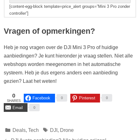
[content-egg-block template=price_alert groups=”Mini 3 Pro zonder
controller”]
Hieronder zie je de huidige prijzen en aanbiedingen voor de DJI
Hieronder zie je de huidige prijzen en aanbiedingen voor de DJI
Mini 3 Pro met RC-N1 (EAN: 6941565929402).
Mini 3 Pro met Smart Remote Controller (EAN: 6941565929419).
Vragen of opmerkingen?
[content-egg-block template=price_comparison groups=”Mini 3 Pro
[content-egg-block template=price_comparison groups=”Mini 3 Pro
met RC-N1″]
met Smart Remote Controller”]
Heb je nog vragen over de DJI Mini 3 Pro of huidige
aanbiedingen? Je kunt hieronder je vraag stellen. Niet alle
Prijsverloop...
Prijsverloop...
webshops worden meegenomen in het automatische
[content-egg-block template=price_alert groups=”Mini 3 Pro met
[content-egg-block template=price_alert groups=”Mini 3 Pro met
RC-N1″]
Smart Remote Controller”]
systeem. Heb je dus ergens anders een aanbieding
gezien? Laat het weten!
0
Facebook
Pinterest
0
0
SHARES
Email
0
Categorieën
Tags
Deals
,
Tech
DJI
,
Drone