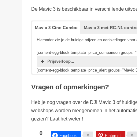
De Mavic 3 is beschikbaar in verschillende uitvo
Mavic 3 Cine Combo
Mavic 3 met RC-N1 contro
Hieronder zie je de huidige prijzen en aanbiedingen vo
[content-egg-block template=price_comparison groups=
Prijsverloop...
[content-egg-block template=price_alert groups=”Mavic 
Hieronder zie je de huidige prijzen en aanbiedingen vo
Hieronder zie je de huidige prijzen en aanbiedingen vo
Vragen of opmerkingen?
[content-egg-block template=price_comparison groups=”
[content-egg-block template=price_comparison groups=
Prijsverloop...
Prijsverloop...
Heb je nog vragen over de DJI Mavic 3 of huidige
[content-egg-block template=price_alert groups=”Mavic 3
[content-egg-block template=price_alert groups=”Mavic
webshops worden meegenomen in het automatisc
gezien? Laat het weten!
0
Facebook
Pinterest
0
0