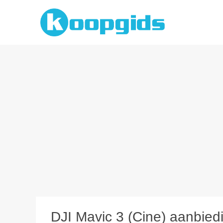
Spring
naar
inhoud
DJI Mavic 3 (Cine) aanbiedi