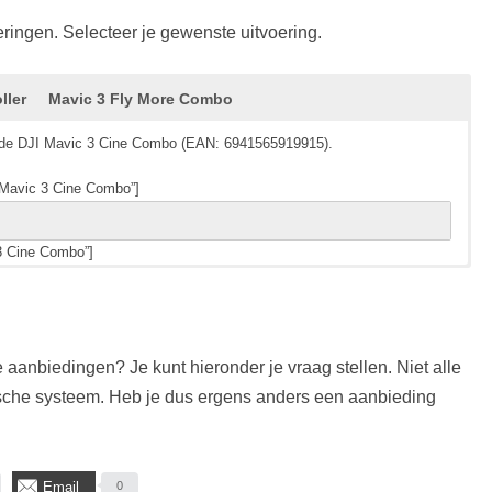
eringen. Selecteer je gewenste uitvoering.
ller
Mavic 3 Fly More Combo
or de DJI Mavic 3 Cine Combo (EAN: 6941565919915).
”Mavic 3 Cine Combo”]
3 Cine Combo”]
or de DJI Mavic 3 met RC-N1 controller (EAN: 6941565920027).
or de DJI Mavic 3 Fly More Combo (EAN: 6941565919977).
Mavic 3 met RC-N1 controller”]
”Mavic 3 Fly More Combo”]
 aanbiedingen? Je kunt hieronder je vraag stellen. Niet alle
 met RC-N1 controller”]
 3 Fly More Combo”]
he systeem. Heb je dus ergens anders een aanbieding
Email
0