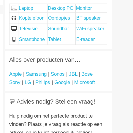
Laptop
Desktop PC
Monitor
Koptelefoon
Oordopjes
BT speaker
Televisie
Soundbar
WiFi speaker
Smartphone
Tablet
E-reader
Alles over producten van…
Apple
|
Samsung
|
Sonos
|
JBL
|
Bose
Sony
|
LG
|
Philips
|
Google
|
Microsoft
💬 Advies nodig? Stel een vraag!
Hulp nodig om het perfecte product te
vinden? Plaats je vraag als reactie op een
artikel, en je krijgt persoonlijk advies!