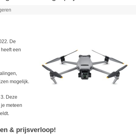
geren
2022. De
 heeft een
alingen,
jzen mogelijk.
 3. Deze
 je meteen
eldt.
zen & prijsverloop!