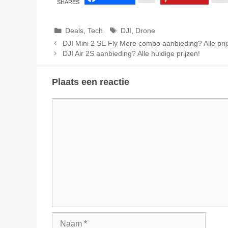
SHARES
Categorieën
Tags
Deals
,
Tech
DJI
,
Drone
DJI Mini 2 SE Fly More combo aanbieding? Alle prij
DJI Air 2S aanbieding? Alle huidige prijzen!
Plaats een reactie
Reactie
Naam