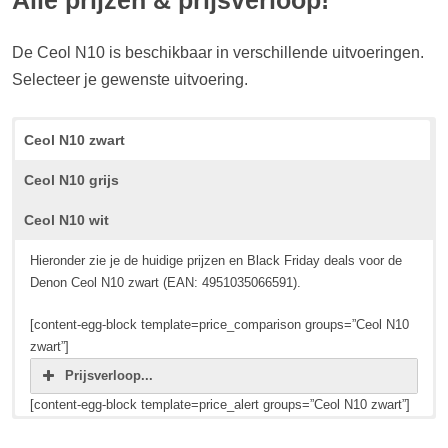
Alle prijzen & prijsverloop!
De Ceol N10 is beschikbaar in verschillende uitvoeringen.
Selecteer je gewenste uitvoering.
Ceol N10 zwart
Ceol N10 grijs
Ceol N10 wit
Hieronder zie je de huidige prijzen en Black Friday deals voor de
Denon Ceol N10 zwart (EAN: 4951035066591).
[content-egg-block template=price_comparison groups=”Ceol N10
zwart”]
Prijsverloop...
[content-egg-block template=price_alert groups=”Ceol N10 zwart”]
Hieronder zie je de huidige prijzen en Black Friday deals voor de
Hieronder zie je de huidige prijzen en Black Friday deals voor de