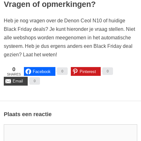
Denon Ceol N10 grijs (EAN: 4951035066614).
Denon Ceol N10 wit (EAN: 4951035066607).
Vragen of opmerkingen?
[content-egg-block template=price_comparison groups=”Ceol N10
[content-egg-block template=price_comparison groups=”Ceol N10
grijs”]
wit”]
Heb je nog vragen over de Denon Ceol N10 of huidige
Black Friday deals? Je kunt hieronder je vraag stellen. Niet
Prijsverloop...
Prijsverloop...
alle webshops worden meegenomen in het automatische
[content-egg-block template=price_alert groups=”Ceol N10 grijs”]
[content-egg-block template=price_alert groups=”Ceol N10 wit”]
systeem. Heb je dus ergens anders een Black Friday deal
gezien? Laat het weten!
0
Facebook
Pinterest
0
0
SHARES
Email
0
Plaats een reactie
Reactie