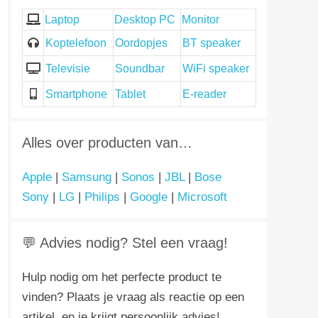
Laptop
Desktop PC
Monitor
Koptelefoon
Oordopjes
BT speaker
Televisie
Soundbar
WiFi speaker
Smartphone
Tablet
E-reader
Alles over producten van…
Apple
|
Samsung
|
Sonos
|
JBL
|
Bose
Sony
|
LG
|
Philips
|
Google
|
Microsoft
💬 Advies nodig? Stel een vraag!
Hulp nodig om het perfecte product te
vinden? Plaats je vraag als reactie op een
artikel, en je krijgt persoonlijk advies!