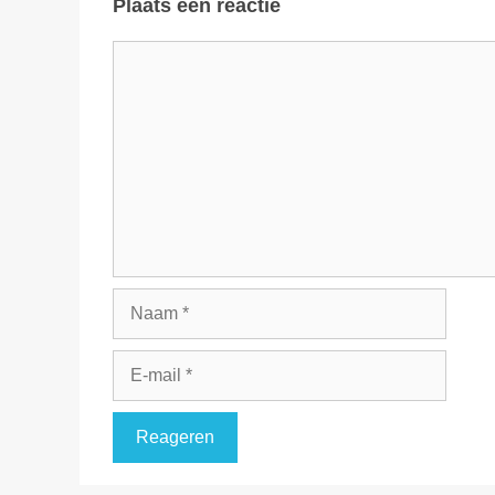
Plaats een reactie
Reactie
Naam
E-
mail