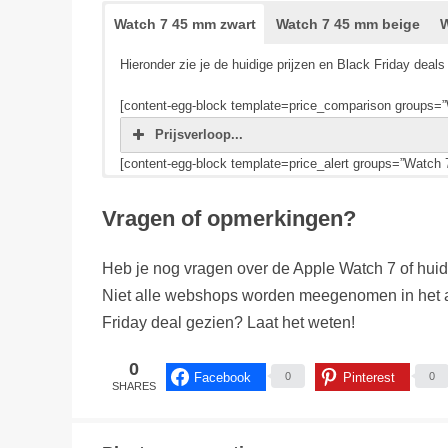
Watch 7 45 mm zwart
Watch 7 45 mm beige
W
Hieronder zie je de huidige prijzen en Black Friday de
[content-egg-block template=price_comparison groups=
Prijsverloop...
[content-egg-block template=price_alert groups=”Watch 
Hieronder zie je de huidige prijzen en Black Friday de
Hieronder zie je de huidige prijzen en Black Friday de
Vragen of opmerkingen?
[content-egg-block template=price_comparison groups=
[content-egg-block template=price_comparison groups=
Prijsverloop...
Prijsverloop...
Heb je nog vragen over de Apple Watch 7 of huidi
[content-egg-block template=price_alert groups=”Watch 
[content-egg-block template=price_alert groups=”Watch 
Niet alle webshops worden meegenomen in het a
Friday deal gezien? Laat het weten!
0
Facebook
Pinterest
0
0
SHARES