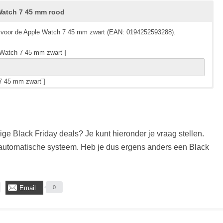
atch 7 45 mm rood
als voor de Apple Watch 7 45 mm zwart (EAN: 0194252593288).
”Watch 7 45 mm zwart”]
7 45 mm zwart”]
als voor de Apple Watch 7 45 mm beige (EAN: 0194252594001).
als voor de Apple Watch 7 45 mm rood (EAN: 0194252595527).
”Watch 7 45 mm beige”]
”Watch 7 45 mm rood”]
ge Black Friday deals? Je kunt hieronder je vraag stellen.
7 45 mm beige”]
7 45 mm rood”]
utomatische systeem. Heb je dus ergens anders een Black
Email
0