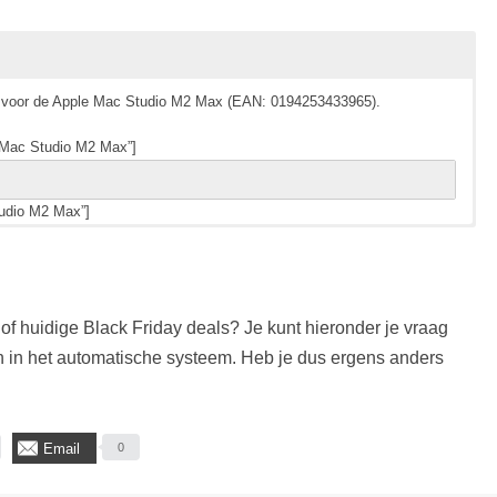
als voor de Apple Mac Studio M2 Max (EAN: 0194253433965).
”Mac Studio M2 Max”]
tudio M2 Max”]
ls voor de Apple Mac Studio M2 Ultra (EAN: 0194253433538).
Mac Studio M2 Ultra”]
f huidige Black Friday deals? Je kunt hieronder je vraag
dio M2 Ultra”]
 in het automatische systeem. Heb je dus ergens anders
Email
0