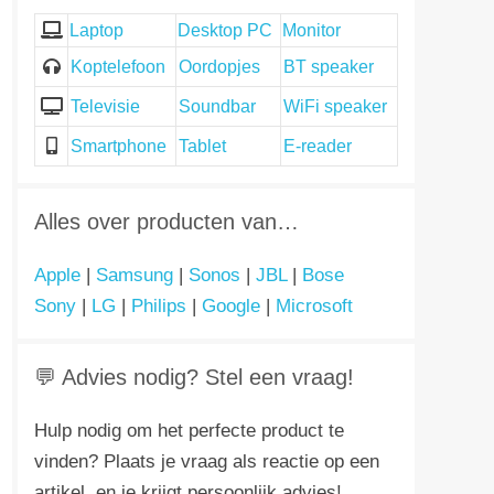
Laptop
Desktop PC
Monitor
Koptelefoon
Oordopjes
BT speaker
Televisie
Soundbar
WiFi speaker
Smartphone
Tablet
E-reader
Alles over producten van…
Apple
|
Samsung
|
Sonos
|
JBL
|
Bose
Sony
|
LG
|
Philips
|
Google
|
Microsoft
💬 Advies nodig? Stel een vraag!
Hulp nodig om het perfecte product te
vinden? Plaats je vraag als reactie op een
artikel, en je krijgt persoonlijk advies!