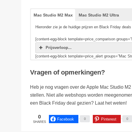
Mac Studio M2 Max
Mac Studio M2 Ultra
Hieronder zie je de huidige prijzen en Black Friday de
[content-egg-block template=price_comparison groups=
Prijsverloop...
[content-egg-block template=price_alert groups=”Mac S
Hieronder zie je de huidige prijzen en Black Friday dea
Vragen of opmerkingen?
[content-egg-block template=price_comparison groups=”
Prijsverloop...
Heb je nog vragen over de Apple Mac Studio M2 o
[content-egg-block template=price_alert groups=”Mac Stu
stellen. Niet alle webshops worden meegenomen
een Black Friday deal gezien? Laat het weten!
0
Facebook
Pinterest
0
0
SHARES