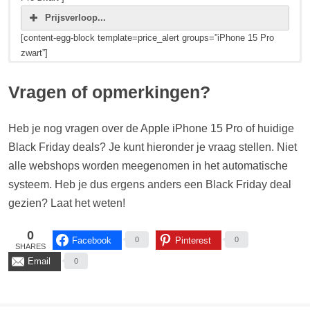
Prijsverloop...
[content-egg-block template=price_alert groups=”iPhone 15 Pro
zwart”]
Hieronder zie je de huidige prijzen en Black Friday deals voor de
Hieronder zie je de huidige prijzen en Black Friday deals voor de
Hieronder zie je de huidige prijzen en Black Friday deals voor de
Apple iPhone 15 Pro grijs 128 GB (EAN: 0195949018930).
Apple iPhone 15 Pro wit (EAN: 0195949018756).
Apple iPhone 15 Pro blauw 128 GB (EAN: 0195949019111).
Vragen of opmerkingen?
[content-egg-block template=price_comparison groups=”iPhone 15
[content-egg-block template=price_comparison groups=”iPhone 15
[content-egg-block template=price_comparison groups=”iPhone 15
Pro grijs”]
Pro wit”]
Pro blauw”]
Heb je nog vragen over de Apple iPhone 15 Pro of huidige
Black Friday deals? Je kunt hieronder je vraag stellen. Niet
Prijsverloop...
Prijsverloop...
Prijsverloop...
alle webshops worden meegenomen in het automatische
[content-egg-block template=price_alert groups=”iPhone 15 Pro
[content-egg-block template=price_alert groups=”iPhone 15 Pro
[content-egg-block template=price_alert groups=”iPhone 15 Pro
grijs”]
wit”]
blauw”]
systeem. Heb je dus ergens anders een Black Friday deal
gezien? Laat het weten!
0
Facebook
Pinterest
0
0
SHARES
Email
0