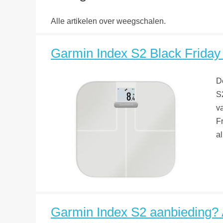
Alle artikelen over weegschalen.
Garmin Index S2 Black Friday d
D
S2
v
F
a
Garmin Index S2 aanbieding? Al