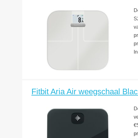
D
S2
v
pr
pr
I
Fitbit Aria Air weegschaal Blac
De
v
€
pr