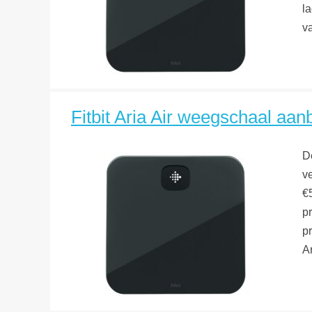
la
v
Fitbit Aria Air weegschaal aanb
De
v
€
pr
pr
A