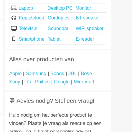
Laptop
Desktop PC
Monitor
Koptelefoon
Oordopjes
BT speaker
Televisie
Soundbar
WiFi speaker
Smartphone
Tablet
E-reader
Alles over producten van…
Apple
|
Samsung
|
Sonos
|
JBL
|
Bose
Sony
|
LG
|
Philips
|
Google
|
Microsoft
💬 Advies nodig? Stel een vraag!
Hulp nodig om het perfecte product te
vinden? Plaats je vraag als reactie op een
artikel, en je krijgt persoonlijk advies!