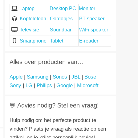
Laptop
Desktop PC
Monitor
Koptelefoon
Oordopjes
BT speaker
Televisie
Soundbar
WiFi speaker
Smartphone
Tablet
E-reader
Alles over producten van…
Apple
|
Samsung
|
Sonos
|
JBL
|
Bose
Sony
|
LG
|
Philips
|
Google
|
Microsoft
💬 Advies nodig? Stel een vraag!
Hulp nodig om het perfecte product te
vinden? Plaats je vraag als reactie op een
artikel, en je krijgt persoonlijk advies!