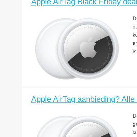
Apple AirTag Black Friday deal?
D
ge
k
e
is
Apple AirTag aanbieding? Alle h
D
ge
k