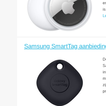
e
i
L
Samsung SmartTag aanbieding?
D
S
in
m
zi
p