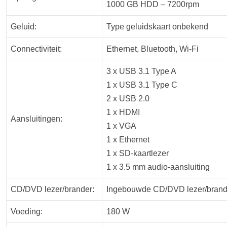
1000 GB HDD – 7200rpm
Geluid:
Type geluidskaart onbekend
Connectiviteit:
Ethernet, Bluetooth, Wi-Fi
3 x USB 3.1 Type A
1 x USB 3.1 Type C
2 x USB 2.0
1 x HDMI
Aansluitingen:
1 x VGA
1 x Ethernet
1 x SD-kaartlezer
1 x 3.5 mm audio-aansluiting
CD/DVD lezer/brander:
Ingebouwde CD/DVD lezer/brand
Voeding:
180 W